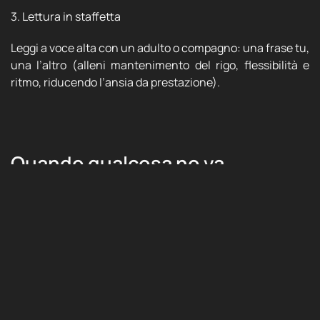
3. Lettura in staffetta
Leggi a voce alta con un adulto o compagno: una frase tu,
una l’altro (alleni mantenimento del rigo, flessibilità e
ritmo, riducendo l’ansia da prestazione).
Quando qualcosa no va
Se un bambino:
rallenta eccessivamente
legge ma non ricorda nulla
ha bisogno di rileggere sempre più volte