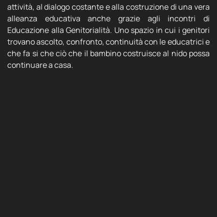
attività, al dialogo costante e alla costruzione di una vera
alleanza educativa anche grazie agli incontri di
Educazione alla Genitorialità. Uno spazio in cui i genitori
trovano ascolto, confronto, continuità con le educatrici e
che fa si che ciò che il bambino costruisce al nido possa
continuare a casa.
Ogni bambino cresce meglio quando le persone che si
prendono cura di lui condividono obiettivi, valori e fiducia
reciproca.
E per supportare le fasi della crescita più impegnative, il
servizio di consulenza pedagogico clinica permette di
sciogliere nodi e tensioni sul nascere, di trovare soluzioni
a situazioni complesse, di fare chiarezza sulle tappe della
crescita, sulle dinamiche di coppia, su cambiamenti e
incertezze.