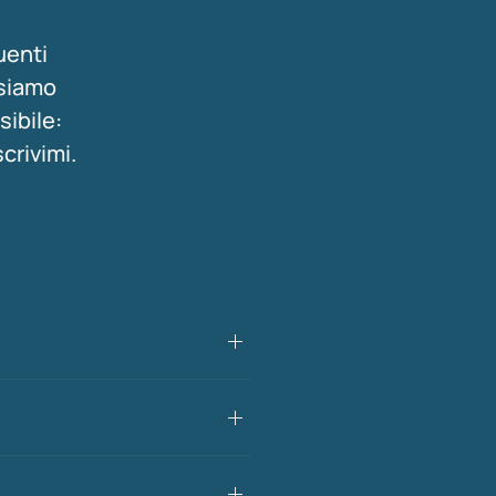
uenti
ssiamo
sibile:
scrivimi.