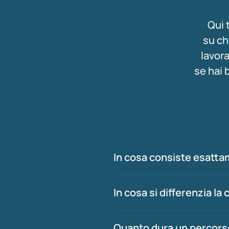
Qui 
su ch
lavora
se hai b
In cosa consiste esattam
In cosa si differenzia l
Quanto dura un percors