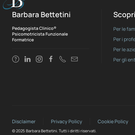
Barbara Bettetini
Scopri
Pedagogista Clinico®
Per le fam
Psicomotricista Funzionale
Per i prof
Formatrice
Per le az
Per gli ent
Disclaimer
Privacy Policy
Cookie Policy
© 2025 Barbara Bettetini. Tutti i diritti riservati.