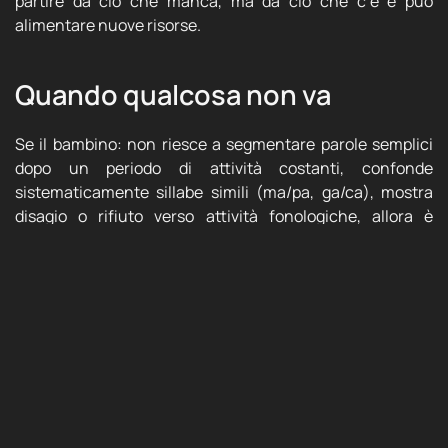
partire da ciò che manca, ma da ciò che c’è e può
alimentare nuove risorse.
Quando qualcosa non va
Se il bambino: non riesce a segmentare parole semplici
dopo un periodo di attività costanti, confonde
sistematicamente sillabe simili (ma/pa, ga/ca), mostra
disagio o rifiuto verso attività fonologiche, allora è
importante affiancarlo con un percorso educativo
personalizzato.
Io ho un’opinione ormai piuttosto radicata che deriva
dall’aver seguito tantissimi bambini prima, dopo e
durante percorsi di certificazione, e per la mia esperienza
consiglio per quanto possibile di rimanere su un piano
pedagogico se si tratta di educazione e apprendimento e
di passare al piano sanitario solo in caso di situazioni